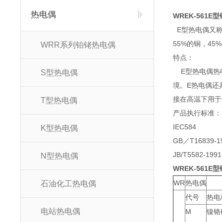
热电偶
WREK-561E
E型热电偶又称
55%的铜，4
WRR系列铂铑热电偶
特点：
E型热电偶热电
S型热电偶
境。E热电偶还
接在高温下用于
T型热电偶
产品执行标准：
IEC584
K型热电偶
GB／T16839-1
JB/T5582-1991
N型热电偶
WREK-561E
WR
热电偶
石油化工热电偶
代号
热电
电站热电偶
M
镍铬