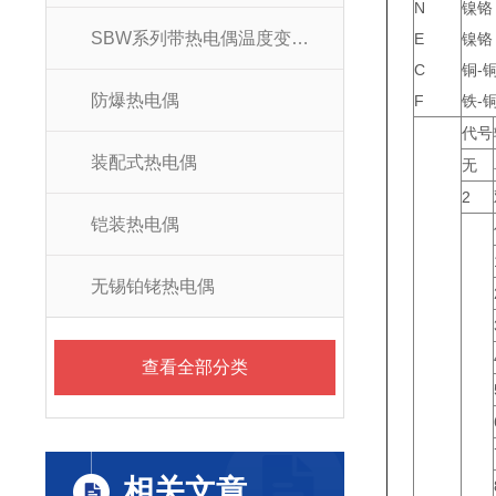
N
镍铬
SBW系列带热电偶温度变送器
E
镍铬
C
铜-
防爆热电偶
F
铁-
代号
装配式热电偶
无
2
铠装热电偶
无锡铂铑热电偶
查看全部分类
相关文章