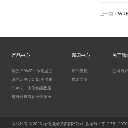
上一篇：
WR
产品中心
新闻中心
关于我
浦光 SBWZ一体化温度
新闻资讯
公司简
变送器传感器 防爆热电
浦光定制 ZO-05高温抽
技术文章
阻PT100 数显远传4-
气式氧化锆分析仪 防爆
SBWZ一体化智能数显
20mA2
耐腐蚀检测仪
温度变送器传感器防爆
连杆浮球液位开关量全
热电阻温度计4-20mA
自动干簧管水位传感器
输出
模拟量报警压力UQK
版权所有 © 2026 无锡浦光仪表有限公司
备案号：苏ICP备120700