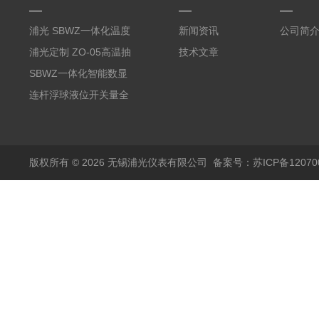
浦光 SBWZ一体化温度
新闻资讯
公司简
变送器传感器 防爆热电
浦光定制 ZO-05高温抽
技术文章
阻PT100 数显远传4-
气式氧化锆分析仪 防爆
SBWZ一体化智能数显
20mA2
耐腐蚀检测仪
温度变送器传感器防爆
连杆浮球液位开关量全
热电阻温度计4-20mA
自动干簧管水位传感器
输出
模拟量报警压力UQK
版权所有 © 2026 无锡浦光仪表有限公司
备案号：苏ICP备120700