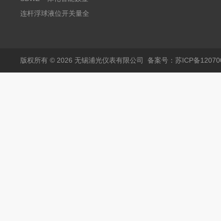
20mA2
耐腐蚀检测仪
温度变送器传感器防爆
连杆浮球液位开关量全
热电阻温度计4-20mA
自动干簧管水位传感器
输出
模拟量报警压力UQK
版权所有 © 2026 无锡浦光仪表有限公司
备案号：苏ICP备120700