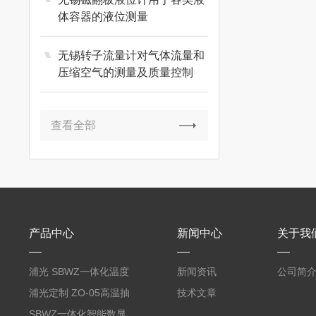
体容器的液位测量
无锡转子流量计对气体流量和
压缩空气的测量及质量控制
查看全部
产品中心
新闻中心
关于我
浦光 SBWZ一体化温度
新闻资讯
公司简
变送器传感器 防爆热电
浦光定制 ZO-05高温抽
技术文章
阻PT100 数显远传4-
气式氧化锆分析仪 防爆
SBWZ一体化智能数显