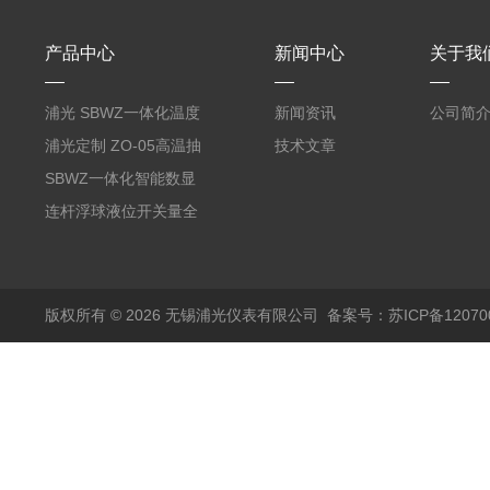
产品中心
新闻中心
关于我
浦光 SBWZ一体化温度
新闻资讯
公司简
变送器传感器 防爆热电
浦光定制 ZO-05高温抽
技术文章
阻PT100 数显远传4-
气式氧化锆分析仪 防爆
SBWZ一体化智能数显
20mA2
耐腐蚀检测仪
温度变送器传感器防爆
连杆浮球液位开关量全
热电阻温度计4-20mA
自动干簧管水位传感器
输出
模拟量报警压力UQK
版权所有 © 2026 无锡浦光仪表有限公司
备案号：苏ICP备120700