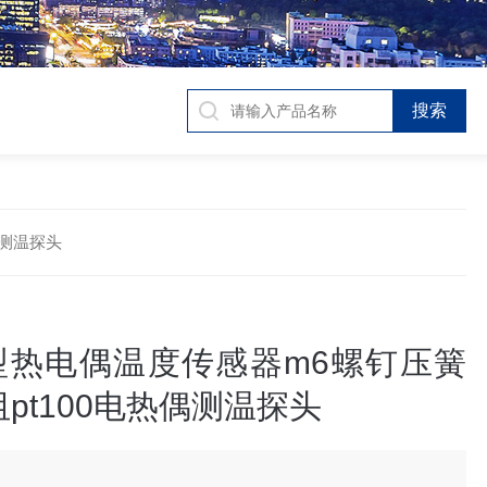
偶测温探头
k型热电偶温度传感器m6螺钉压簧
pt100电热偶测温探头