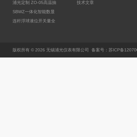
变送器传感器 防爆热电
浦光定制 ZO-05高温抽
技术文章
阻PT100 数显远传4-
气式氧化锆分析仪 防爆
SBWZ一体化智能数显
20mA2
耐腐蚀检测仪
温度变送器传感器防爆
连杆浮球液位开关量全
热电阻温度计4-20mA
自动干簧管水位传感器
输出
模拟量报警压力UQK
版权所有 © 2026 无锡浦光仪表有限公司
备案号：苏ICP备120700