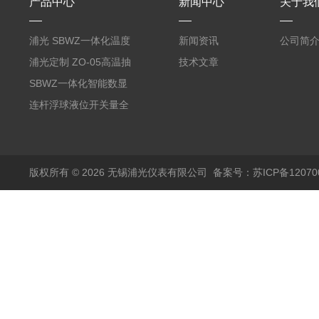
产品中心
新闻中心
关于我
浦光 SBWZ一体化温度
新闻资讯
公司简
变送器传感器 防爆热电
浦光定制 ZO-05高温抽
技术文章
阻PT100 数显远传4-
气式氧化锆分析仪 防爆
SBWZ一体化智能数显
20mA2
耐腐蚀检测仪
温度变送器传感器防爆
连杆浮球液位开关量全
热电阻温度计4-20mA
自动干簧管水位传感器
输出
模拟量报警压力UQK
版权所有 © 2026 无锡浦光仪表有限公司
备案号：苏ICP备120700