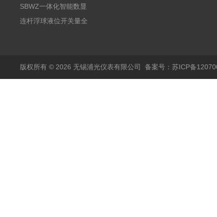
阻PT100 数显远传4-
气式氧化锆分析仪 防爆
SBWZ一体化智能数显
20mA2
耐腐蚀检测仪
温度变送器传感器防爆
连杆浮球液位开关量全
热电阻温度计4-20mA
自动干簧管水位传感器
输出
模拟量报警压力UQK
版权所有 © 2026 无锡浦光仪表有限公司
备案号：苏ICP备120700