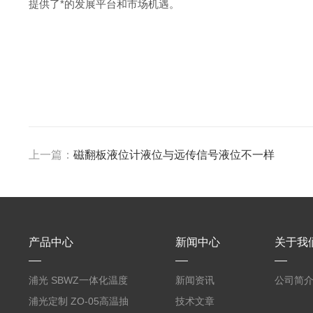
提供了*的发展平台和市场机遇。
上一篇：
磁翻板液位计液位与远传信号液位不一样
产品中心
新闻中心
关于我
浦光 SBWZ一体化温度
新闻资讯
公司简
变送器传感器 防爆热电
浦光定制 ZO-05高温抽
技术文章