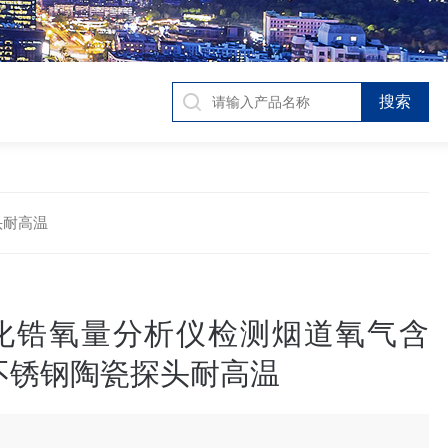
头耐高温
化锆氧量分析仪检测烟道氧气含
不锈钢陶瓷探头耐高温