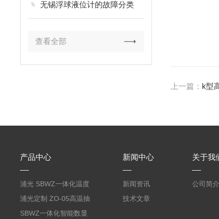
无锡浮球液位计的故障分类
查看全部
上一篇：
k型
产品中心
新闻中心
关于我
浦光 SBWZ一体化温度
新闻资讯
公司简
变送器传感器 防爆热电
浦光定制 ZO-05高温抽
技术文章
阻PT100 数显远传4-
气式氧化锆分析仪 防爆
SBWZ一体化智能数显