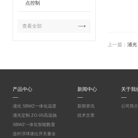
点控制
查看全部
上一篇：
浦光
产品中心
新闻中心
关于我
浦光 SBWZ一体化温度
新闻资讯
公司简
变送器传感器 防爆热电
浦光定制 ZO-05高温抽
技术文章
阻PT100 数显远传4-
气式氧化锆分析仪 防爆
SBWZ一体化智能数显
20mA2
耐腐蚀检测仪
温度变送器传感器防爆
连杆浮球液位开关量全