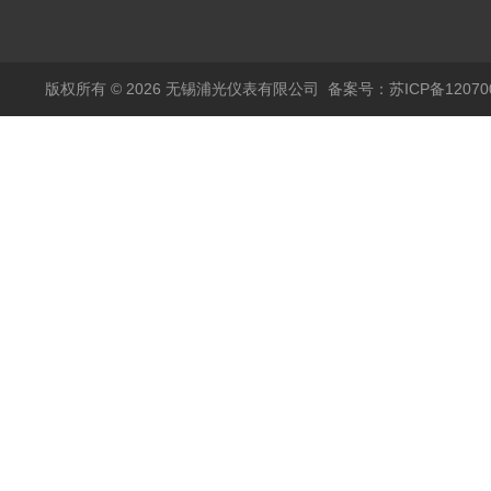
热电阻温度计4-20mA
自动干簧管水位传感器
输出
模拟量报警压力UQK
版权所有 © 2026 无锡浦光仪表有限公司
备案号：苏ICP备120700