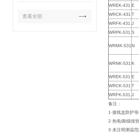
WREK-431
E
WRCK-431
T
查看全部
WRFK-431
J
WRPK-531
S
WRMK-531
N
WRNK-531
K
WREK-531
E
WRCK-531
T
WRFK-531
J
备注：
1·接线盒防护等
2·热电偶I级按
3·未注明测温范