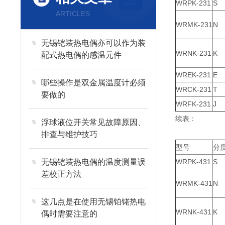
WRPK-231
S
ARTICLES
WRMK-231
N
无锡铠装热电偶亦可以作为装
WRNK-231
K
配式热电偶的感温元件
WREK-231
E
哪些操作是双金属温度计必须
WRCK-231
T
要做的
WRFK-231
J
续表：
浮球液位开关常见故障原因、
排查与维护技巧
型号
分
无锡铠装热电偶的温度测量误
WRPK-431
S
差校正方法
WRMK-431
N
这几点是在使用无锡铂铑热电
WRNK-431
K
偶时需要注意的