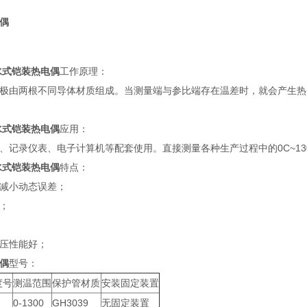
偶
防水式铠装热电偶
工作原理：
极由两根不同导体材质组成。当测量端与参比端存在温差时，就会产生热
防水式铠装热电偶
应用：
、记录仪表、电子计算机等配套使用。直接测量各种生产过程中的0C~13
防水式铠装热电偶
特点：
减小动态误差；
；
压性能好；
偶
型号：
度号
测温范围
保护管材质
安装固定装置
0-1300
GH3039
无固定装置