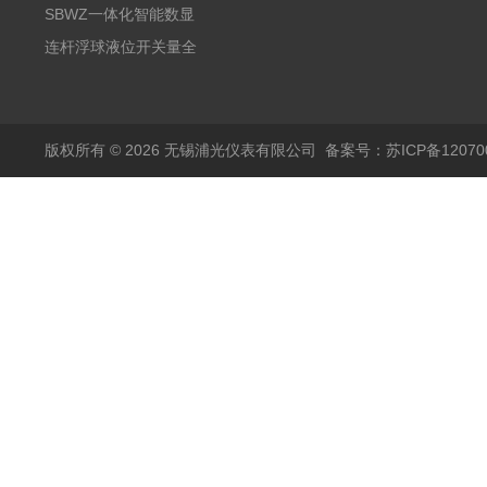
阻PT100 数显远传4-
气式氧化锆分析仪 防爆
SBWZ一体化智能数显
20mA2
耐腐蚀检测仪
温度变送器传感器防爆
连杆浮球液位开关量全
热电阻温度计4-20mA
自动干簧管水位传感器
输出
模拟量报警压力UQK
版权所有 © 2026 无锡浦光仪表有限公司
备案号：苏ICP备120700