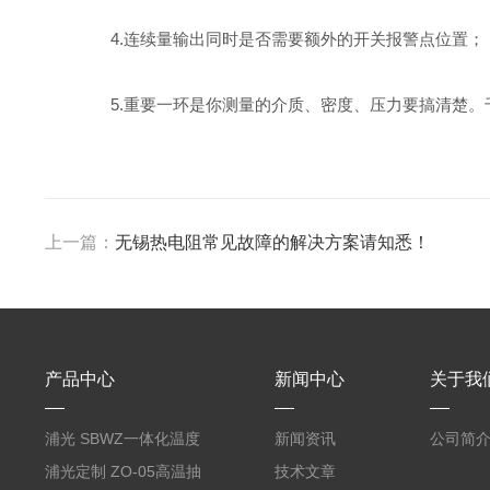
4.连续量输出同时是否需要额外的开关报警点位置；
5.重要一环是你测量的介质、密度、压力要搞清楚。
上一篇：
无锡热电阻常见故障的解决方案请知悉！
产品中心
新闻中心
关于我
浦光 SBWZ一体化温度
新闻资讯
公司简
变送器传感器 防爆热电
浦光定制 ZO-05高温抽
技术文章