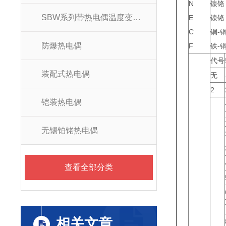
N
镍铬
SBW系列带热电偶温度变送器
E
镍铬
C
铜-
防爆热电偶
F
铁-
代号
装配式热电偶
无
2
铠装热电偶
无锡铂铑热电偶
查看全部分类
相关文章