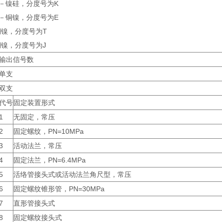
－镍硅，分度号为K
－铜镍，分度号为E
铜镍，分度号为T
铜镍，分度号为J
输出信号数
单支
双支
代号
固定装置形式
1
无固定，常压
2
固定螺纹，PN=10MPa
3
活动法兰，常压
4
固定法兰，PN=6.4MPa
5
活络管接头式或活动法兰角尺型，常压
6
固定螺纹锥形管，PN=30MPa
7
直形管接头式
8
固定螺纹接头式