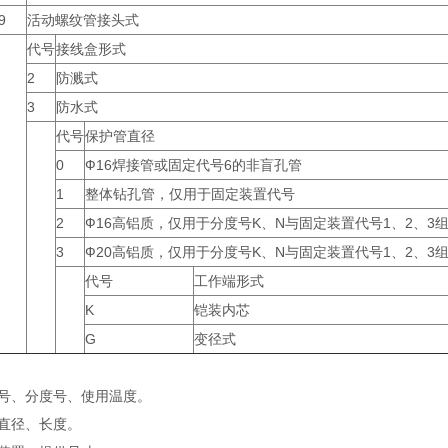
9
活动螺纹管接头式
代号
接线盒形式
2
防溅式
3
防水式
代号
保护管直径
0
Ф16焊接管或固定代号6的非盲孔管
1
整体钻孔管，仅用于固定装置代号
2
Ф16高铝质，仅用于分度号K、N与固定装置代号1、2、3
3
Ф20高铝质，仅用于分度号K、N与固定装置代号1、2、3
代号
工作端形式
K
铠装内芯
G
变径式
型号、分度号、使用温度。
管直径、长度。