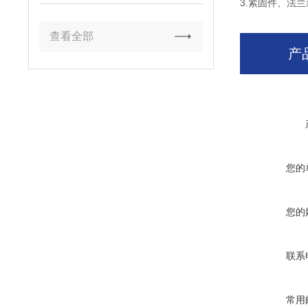
3.紧固件、法
查看全部
产
您的
您的
联系
常用