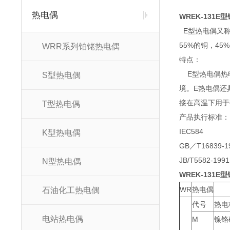
热电偶
WREK-131E
E型热电偶又称
55%的铜，4
WRR系列铂铑热电偶
特点：
E型热电偶热电
S型热电偶
境。E热电偶还
接在高温下用于
T型热电偶
产品执行标准：
IEC584
K型热电偶
GB／T16839-1
JB/T5582-1991
N型热电偶
WREK-131E
WR
热电偶
石油化工热电偶
代号
热电
电站热电偶
M
镍铬