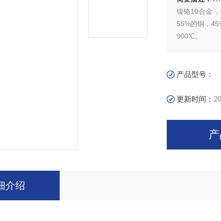
镍铬10合金
55%的铜，4
900℃。
产品型号：
更新时间：
20
产
细介绍