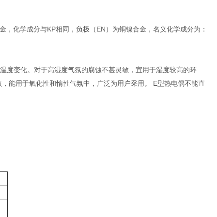
合金，化学成分与KP相同，负极（EN）为铜镍合金，名义化学成分为：
的温度变化。对于高湿度气氛的腐蚀不甚灵敏，宜用于湿度较高的环
点，能用于氧化性和惰性气氛中，广泛为用户采用。 E型热电偶不能直