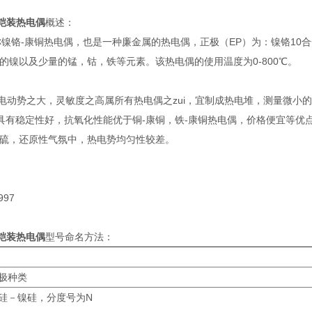
型铠装热电偶
概述：
镍铬-康铜热电偶，也是一种廉金属的热电偶，正极（EP）为：镍铬10
5%的镍以及少量的锰，钴，铁等元素。该热电偶的使用温度为0-800℃。
动势之大，灵敏度之高属所有热电偶之zui，宜制成热电堆，测量微小
具有稳定性好，抗氧化性能优于铜-康铜，铁-康铜热电偶，价格便宜等优
硫，还原性气氛中，热电势均匀性较差。
997
型铠装热电偶
型号命名方法：
极种类
硅－镍硅，分度号为N