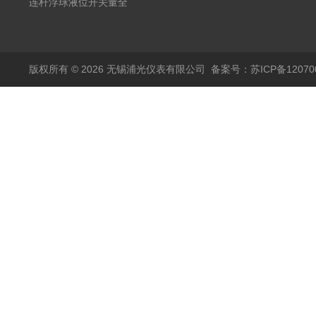
20mA2
耐腐蚀检测仪
温度变送器传感器防爆
连杆浮球液位开关量全
热电阻温度计4-20mA
自动干簧管水位传感器
输出
模拟量报警压力UQK
版权所有 © 2026 无锡浦光仪表有限公司
备案号：苏ICP备120700