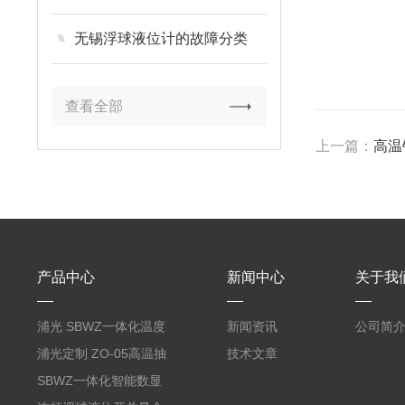
无锡浮球液位计的故障分类
查看全部
上一篇：
高温
产品中心
新闻中心
关于我
浦光 SBWZ一体化温度
新闻资讯
公司简
变送器传感器 防爆热电
浦光定制 ZO-05高温抽
技术文章
阻PT100 数显远传4-
气式氧化锆分析仪 防爆
SBWZ一体化智能数显