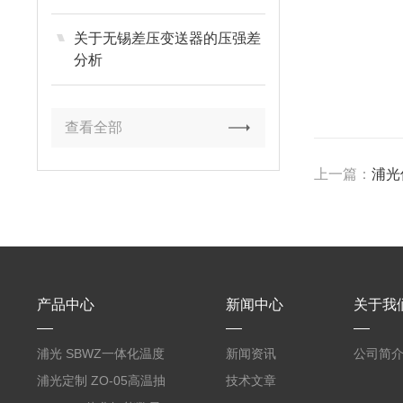
关于无锡差压变送器的压强差
分析
查看全部
上一篇：
浦光
产品中心
新闻中心
关于我
浦光 SBWZ一体化温度
新闻资讯
公司简
变送器传感器 防爆热电
浦光定制 ZO-05高温抽
技术文章