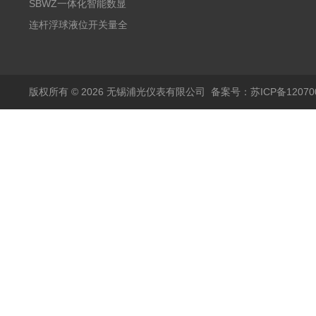
阻PT100 数显远传4-
气式氧化锆分析仪 防爆
SBWZ一体化智能数显
20mA2
耐腐蚀检测仪
温度变送器传感器防爆
连杆浮球液位开关量全
热电阻温度计4-20mA
自动干簧管水位传感器
输出
模拟量报警压力UQK
版权所有 © 2026 无锡浦光仪表有限公司
备案号：苏ICP备120700