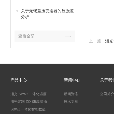
关于无锡差压变送器的压强差
分析
查看全部
上一篇：
浦光
产品中心
新闻中心
关于我
浦光 SBWZ一体化温度
新闻资讯
公司简
变送器传感器 防爆热电
浦光定制 ZO-05高温抽
技术文章
阻PT100 数显远传4-
气式氧化锆分析仪 防爆
SBWZ一体化智能数显