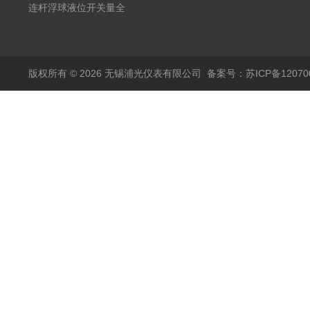
20mA2
耐腐蚀检测仪
温度变送器传感器防爆
连杆浮球液位开关量全
热电阻温度计4-20mA
自动干簧管水位传感器
输出
模拟量报警压力UQK
版权所有 © 2026 无锡浦光仪表有限公司
备案号：苏ICP备120700