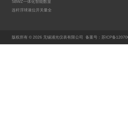
阻PT100 数显远传4-
气式氧化锆分析仪 防爆
SBWZ一体化智能数显
20mA2
耐腐蚀检测仪
温度变送器传感器防爆
连杆浮球液位开关量全
热电阻温度计4-20mA
自动干簧管水位传感器
输出
模拟量报警压力UQK
版权所有 © 2026 无锡浦光仪表有限公司
备案号：苏ICP备120700