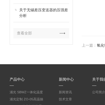
关于无锡差压变送器的压强差
分析
查看全部
上一篇：
氧化
产品中心
新闻中心
关于我
浦光 SBWZ一体化温度
新闻资讯
公司简
变送器传感器 防爆热电
浦光定制 ZO-05高温抽
技术文章