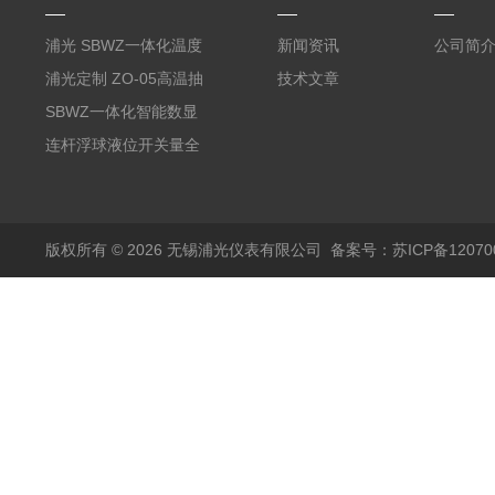
浦光 SBWZ一体化温度
新闻资讯
公司简
变送器传感器 防爆热电
浦光定制 ZO-05高温抽
技术文章
阻PT100 数显远传4-
气式氧化锆分析仪 防爆
SBWZ一体化智能数显
20mA2
耐腐蚀检测仪
温度变送器传感器防爆
连杆浮球液位开关量全
热电阻温度计4-20mA
自动干簧管水位传感器
输出
模拟量报警压力UQK
版权所有 © 2026 无锡浦光仪表有限公司
备案号：苏ICP备120700