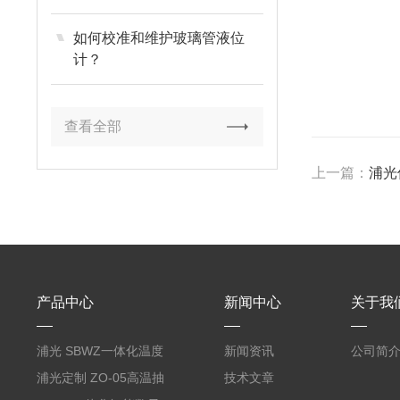
如何校准和维护玻璃管液位
计？
查看全部
上一篇：
浦光
产品中心
新闻中心
关于我
浦光 SBWZ一体化温度
新闻资讯
公司简
变送器传感器 防爆热电
浦光定制 ZO-05高温抽
技术文章