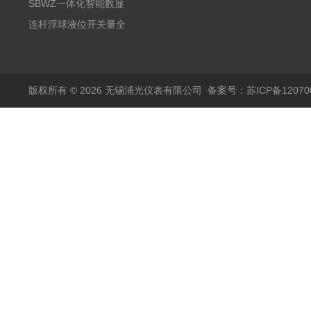
阻PT100 数显远传4-
气式氧化锆分析仪 防爆
SBWZ一体化智能数显
20mA2
耐腐蚀检测仪
温度变送器传感器防爆
连杆浮球液位开关量全
热电阻温度计4-20mA
自动干簧管水位传感器
输出
模拟量报警压力UQK
版权所有 © 2026 无锡浦光仪表有限公司
备案号：苏ICP备120700