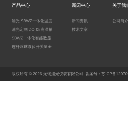
产品中心
新闻中心
关于我
浦光 SBWZ一体化温度
新闻资讯
公司简
变送器传感器 防爆热电
浦光定制 ZO-05高温抽
技术文章
阻PT100 数显远传4-
气式氧化锆分析仪 防爆
SBWZ一体化智能数显
20mA2
耐腐蚀检测仪
温度变送器传感器防爆
连杆浮球液位开关量全
热电阻温度计4-20mA
自动干簧管水位传感器
输出
模拟量报警压力UQK
版权所有 © 2026 无锡浦光仪表有限公司
备案号：苏ICP备120700