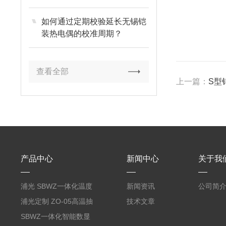
如何通过定期校验延长无锡铠
装热电偶的校准周期？
查看全部
上一篇：
S型铂
产品中心
新闻中心
关于我
浦光 SBWZ一体化温度
新闻资讯
公司简
变送器传感器 防爆热电
浦光定制 ZO-05高温抽
技术文章
阻PT100 数显远传4-
气式氧化锆分析仪 防爆
SBWZ一体化智能数显