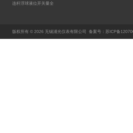
20mA2
耐腐蚀检测仪
温度变送器传感器防爆
连杆浮球液位开关量全
热电阻温度计4-20mA
自动干簧管水位传感器
输出
模拟量报警压力UQK
版权所有 © 2026 无锡浦光仪表有限公司
备案号：苏ICP备120700