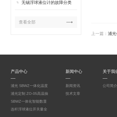
无锡浮球液位计的故障分类
查看全部
上一篇：
浦光
产品中心
新闻中心
关于我
浦光 SBWZ一体化温度
新闻资讯
公司简
变送器传感器 防爆热电
浦光定制 ZO-05高温抽
技术文章
阻PT100 数显远传4-
气式氧化锆分析仪 防爆
SBWZ一体化智能数显
20mA2
耐腐蚀检测仪
温度变送器传感器防爆
连杆浮球液位开关量全