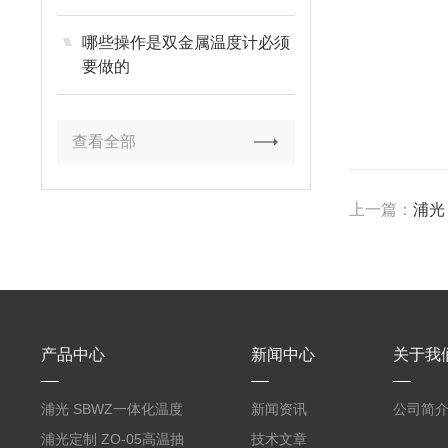
哪些操作是双金属温度计必须
要做的
查看全部
上一篇：
浦光
产品中心
新闻中心
关于我
浦光 SBWZ一体化温度
新闻资讯
公司简
变送器传感器 防爆热电
浦光定制 ZO-05高温抽
技术文章