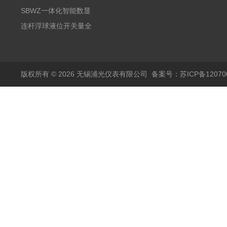
阻PT100 数显远传4-
气式氧化锆分析仪 防爆
SBWZ一体化智能数显
20mA2
耐腐蚀检测仪
温度变送器传感器防爆
连杆浮球液位开关量全
热电阻温度计4-20mA
自动干簧管水位传感器
输出
模拟量报警压力UQK
版权所有 © 2026 无锡浦光仪表有限公司
备案号：苏ICP备120700