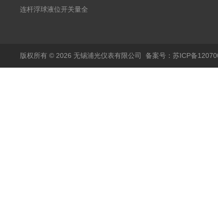
20mA2
耐腐蚀检测仪
温度变送器传感器防爆
连杆浮球液位开关量全
热电阻温度计4-20mA
自动干簧管水位传感器
输出
模拟量报警压力UQK
版权所有 © 2026 无锡浦光仪表有限公司
备案号：苏ICP备120700