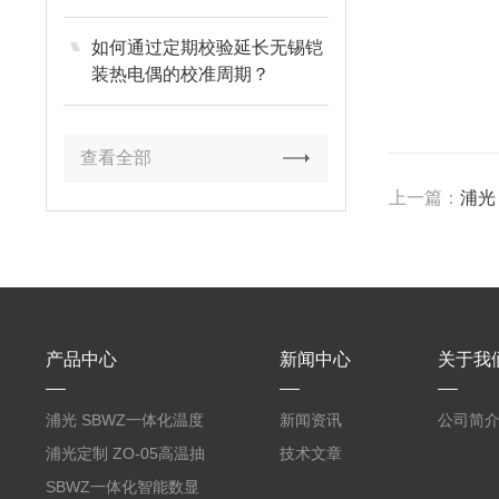
如何通过定期校验延长无锡铠
装热电偶的校准周期？
查看全部
上一篇：
浦光
产品中心
新闻中心
关于我
浦光 SBWZ一体化温度
新闻资讯
公司简
变送器传感器 防爆热电
浦光定制 ZO-05高温抽
技术文章
阻PT100 数显远传4-
气式氧化锆分析仪 防爆
SBWZ一体化智能数显