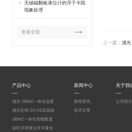
无锡磁翻板液位计的浮子卡阻
现象处理
查看全部
上一篇：
浦光 
产品中心
新闻中心
关于我
浦光 SBWZ一体化温度
新闻资讯
公司简
变送器传感器 防爆热电
浦光定制 ZO-05高温抽
技术文章
阻PT100 数显远传4-
气式氧化锆分析仪 防爆
SBWZ一体化智能数显
20mA2
耐腐蚀检测仪
温度变送器传感器防爆
连杆浮球液位开关量全