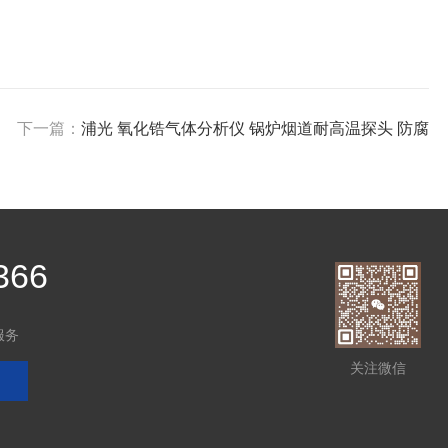
下一篇：
浦光 氧化锆气体分析仪 锅炉烟道耐高温探头 防腐
366
服务
关注微信