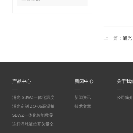
上一篇：
浦光
产品中心
新闻中心
关于我
浦光 SBWZ一体化温度
新闻资讯
公司简
变送器传感器 防爆热电
浦光定制 ZO-05高温抽
技术文章
阻PT100 数显远传4-
气式氧化锆分析仪 防爆
SBWZ一体化智能数显
20mA2
耐腐蚀检测仪
温度变送器传感器防爆
连杆浮球液位开关量全