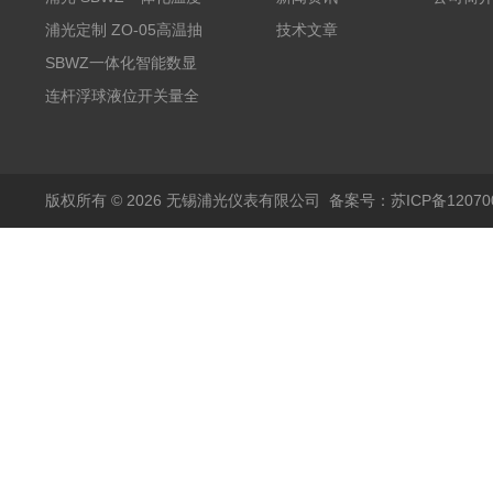
变送器传感器 防爆热电
浦光定制 ZO-05高温抽
技术文章
阻PT100 数显远传4-
气式氧化锆分析仪 防爆
SBWZ一体化智能数显
20mA2
耐腐蚀检测仪
温度变送器传感器防爆
连杆浮球液位开关量全
热电阻温度计4-20mA
自动干簧管水位传感器
输出
模拟量报警压力UQK
版权所有 © 2026 无锡浦光仪表有限公司
备案号：苏ICP备120700