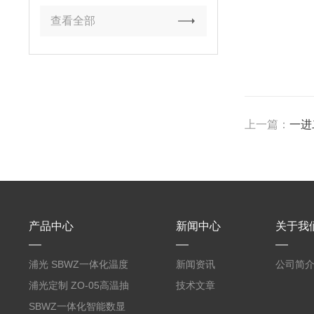
查看全部
上一篇：
一进
产品中心
新闻中心
关于我
浦光 SBWZ一体化温度
新闻资讯
公司简
变送器传感器 防爆热电
浦光定制 ZO-05高温抽
技术文章
阻PT100 数显远传4-
气式氧化锆分析仪 防爆
SBWZ一体化智能数显