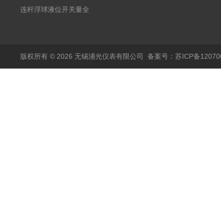
20mA2
耐腐蚀检测仪
温度变送器传感器防爆
连杆浮球液位开关量全
热电阻温度计4-20mA
自动干簧管水位传感器
输出
模拟量报警压力UQK
版权所有 © 2026 无锡浦光仪表有限公司
备案号：苏ICP备120700