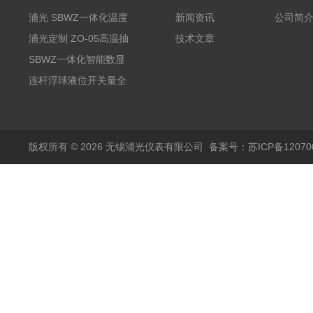
浦光 SBWZ一体化温度
新闻资讯
公司简
变送器传感器 防爆热电
浦光定制 ZO-05高温抽
技术文章
阻PT100 数显远传4-
气式氧化锆分析仪 防爆
SBWZ一体化智能数显
20mA2
耐腐蚀检测仪
温度变送器传感器防爆
连杆浮球液位开关量全
热电阻温度计4-20mA
自动干簧管水位传感器
输出
模拟量报警压力UQK
版权所有 © 2026 无锡浦光仪表有限公司
备案号：苏ICP备120700