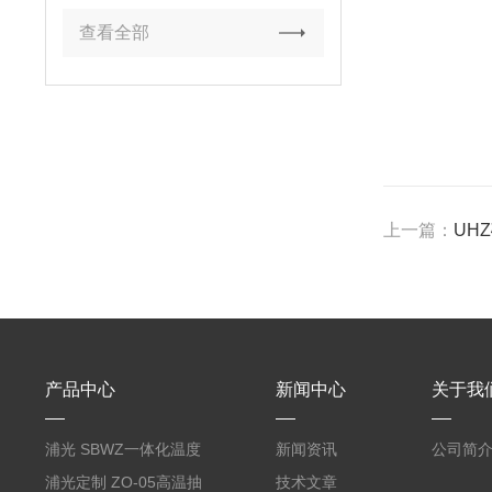
查看全部
上一篇：
UHZ
产品中心
新闻中心
关于我
浦光 SBWZ一体化温度
新闻资讯
公司简
变送器传感器 防爆热电
浦光定制 ZO-05高温抽
技术文章