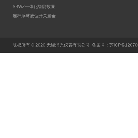
阻PT100 数显远传4-
气式氧化锆分析仪 防爆
SBWZ一体化智能数显
20mA2
耐腐蚀检测仪
温度变送器传感器防爆
连杆浮球液位开关量全
热电阻温度计4-20mA
自动干簧管水位传感器
输出
模拟量报警压力UQK
版权所有 © 2026 无锡浦光仪表有限公司
备案号：苏ICP备120700