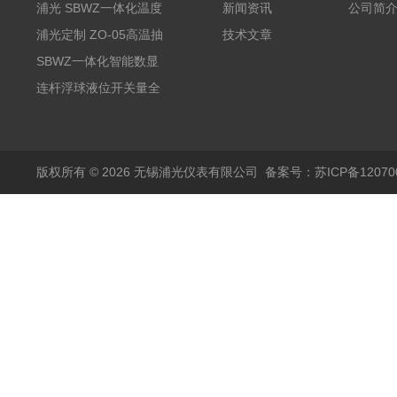
浦光 SBWZ一体化温度
新闻资讯
公司简
变送器传感器 防爆热电
浦光定制 ZO-05高温抽
技术文章
阻PT100 数显远传4-
气式氧化锆分析仪 防爆
SBWZ一体化智能数显
20mA2
耐腐蚀检测仪
温度变送器传感器防爆
连杆浮球液位开关量全
热电阻温度计4-20mA
自动干簧管水位传感器
输出
模拟量报警压力UQK
版权所有 © 2026 无锡浦光仪表有限公司
备案号：苏ICP备120700