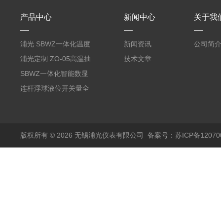
产品中心
新闻中心
关于我
浦光 SBWZ一体化温度
新闻资讯
公司简
变送器传感器 防爆热电
浦光定制 ZO-05高温抽
技术文章
阻PT100 数显远传4-
气式氧化锆分析仪 防爆
SBWZ一体化智能数显
20mA2
耐腐蚀检测仪
温度变送器传感器防爆
连杆浮球液位开关量全
热电阻温度计4-20mA
自动干簧管水位传感器
输出
模拟量报警压力UQK
版权所有 © 2026 无锡浦光仪表有限公司
备案号：苏ICP备120700