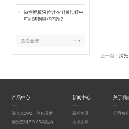
磁性翻板液位计在测量过程中
可能遇到哪些问题?
查看全部
上一篇：
浦光 
产品中心
新闻中心
关于我
浦光 SBWZ一体化温度
新闻资讯
公司简
变送器传感器 防爆热电
浦光定制 ZO-05高温抽
技术文章