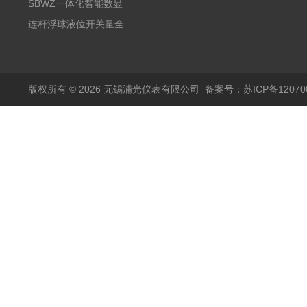
阻PT100 数显远传4-
气式氧化锆分析仪 防爆
SBWZ一体化智能数显
20mA2
耐腐蚀检测仪
温度变送器传感器防爆
连杆浮球液位开关量全
热电阻温度计4-20mA
自动干簧管水位传感器
输出
模拟量报警压力UQK
版权所有 © 2026 无锡浦光仪表有限公司
备案号：苏ICP备120700