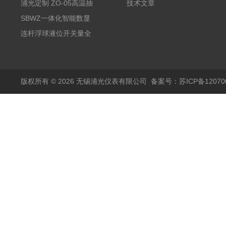
变送器传感器 防爆热电
浦光定制 ZO-05高温抽
技术文章
阻PT100 数显远传4-
气式氧化锆分析仪 防爆
SBWZ一体化智能数显
20mA2
耐腐蚀检测仪
温度变送器传感器防爆
连杆浮球液位开关量全
热电阻温度计4-20mA
自动干簧管水位传感器
输出
模拟量报警压力UQK
版权所有 © 2026 无锡浦光仪表有限公司
备案号：苏ICP备120700