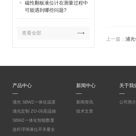
磁性翻板液位计在测量过程中
可能遇到哪些问题?
查看全部
上一篇：
浦光
产品中心
新闻中心
关于我
浦光 SBWZ一体化温度
新闻资讯
公司简
变送器传感器 防爆热电
浦光定制 ZO-05高温抽
技术文章
阻PT100 数显远传4-
气式氧化锆分析仪 防爆
SBWZ一体化智能数显
20mA2
耐腐蚀检测仪
温度变送器传感器防爆
连杆浮球液位开关量全