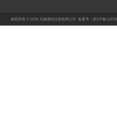
热电阻温度计4-20mA
自动干簧管水位传感器
输出
模拟量报警压力UQK
版权所有 © 2026 无锡浦光仪表有限公司
备案号：苏ICP备120700