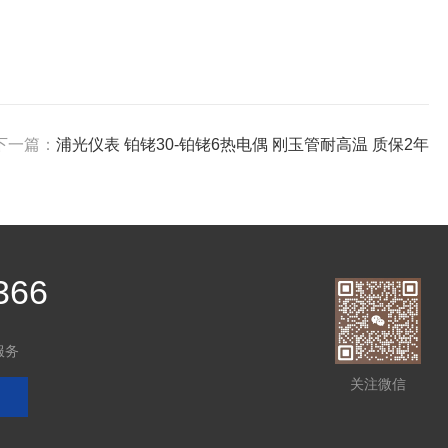
下一篇：
浦光仪表 铂铑30-铂铑6热电偶 刚玉管耐高温 质保2年
366
服务
关注微信