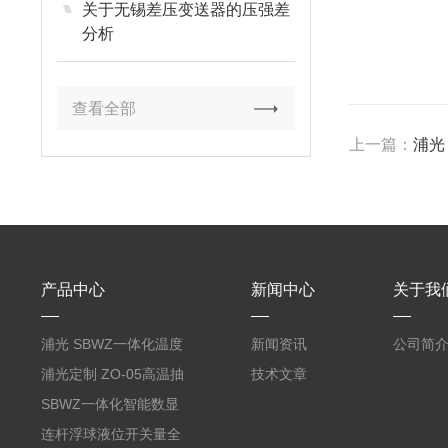
关于无锡差压变送器的压强差
分析
查看全部
上一篇：
浦光
产品中心
新闻中心
关于我
浦光 SBWZ一体化温度
新闻资讯
公司简
变送器传感器 防爆热电
浦光定制 ZO-05高温抽
技术文章
阻PT100 数显远传4-
气式氧化锆分析仪 防爆
SBWZ一体化智能数显
20mA2
耐腐蚀检测仪
温度变送器传感器防爆
连杆浮球液位开关量全