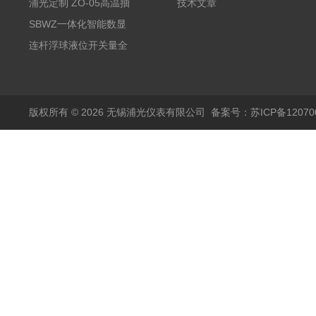
变送器传感器 防爆热电
浦光定制 ZO-05高温抽
技术文章
阻PT100 数显远传4-
气式氧化锆分析仪 防爆
SBWZ一体化智能数显
20mA2
耐腐蚀检测仪
温度变送器传感器防爆
连杆浮球液位开关量全
热电阻温度计4-20mA
自动干簧管水位传感器
输出
模拟量报警压力UQK
版权所有 © 2026 无锡浦光仪表有限公司
备案号：苏ICP备120700