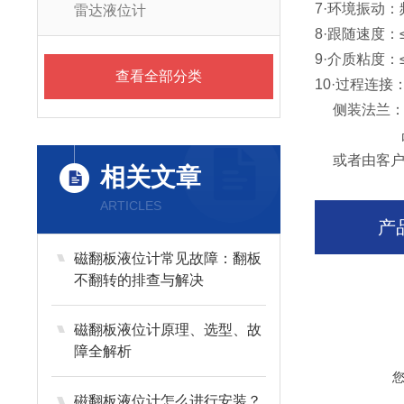
7·环境振动：频
雷达液位计
8·跟随速度：≤0
9·介质粘度：
查看全部分类
10·过程连
侧装法兰： D
凸面/HG2
或者由客户
相关文章
ARTICLES
产
磁翻板液位计常见故障：翻板
不翻转的排查与解决
磁翻板液位计原理、选型、故
障全解析
磁翻板液位计怎么进行安装？