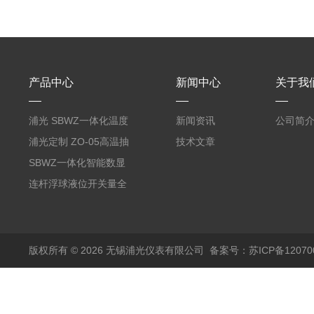
产品中心
新闻中心
关于我
浦光 SBWZ一体化温度
新闻资讯
公司简
变送器传感器 防爆热电
浦光定制 ZO-05高温抽
技术文章
阻PT100 数显远传4-
气式氧化锆分析仪 防爆
SBWZ一体化智能数显
20mA2
耐腐蚀检测仪
温度变送器传感器防爆
连杆浮球液位开关量全
热电阻温度计4-20mA
自动干簧管水位传感器
输出
模拟量报警压力UQK
版权所有 © 2026 无锡浦光仪表有限公司
备案号：苏ICP备120700