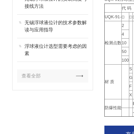
接线方法
代 码
UQK-91-
□
□
无锡浮球液位计的技术参数解
2
读与应用指导
4
检测点数
10
浮球液位计选型需要考虑的因
50
素
100
S
查看全部
G
材 质
F
X
防爆性能