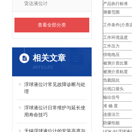
雷达液位计
产品执行标准
测量范围
查看全部分类
工作条件(介质温
工作环境温度
工作压力
供电电压
相关文章
被测介质比重
ARTICLES
被测介质粘度
负载阻抗
浮球液位计常见故障诊断与处
出线口接头
理
输出信号
准 确 度
浮球液位计日常维护与延长使
连接法兰
用寿命技巧
防爆性能
无锡浮球液位计的安装高度与
UQK-91浮球