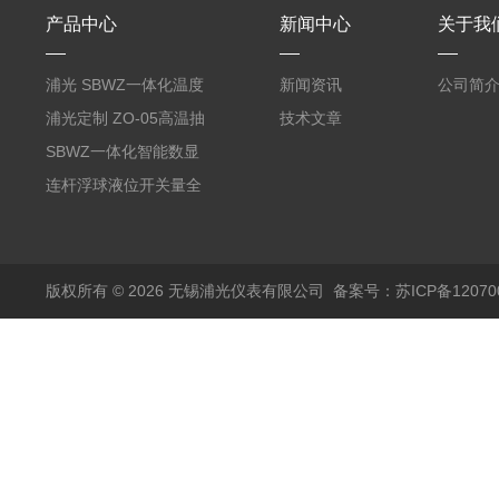
产品中心
新闻中心
关于我
浦光 SBWZ一体化温度
新闻资讯
公司简
变送器传感器 防爆热电
浦光定制 ZO-05高温抽
技术文章
阻PT100 数显远传4-
气式氧化锆分析仪 防爆
SBWZ一体化智能数显
20mA2
耐腐蚀检测仪
温度变送器传感器防爆
连杆浮球液位开关量全
热电阻温度计4-20mA
自动干簧管水位传感器
输出
模拟量报警压力UQK
版权所有 © 2026 无锡浦光仪表有限公司
备案号：苏ICP备120700