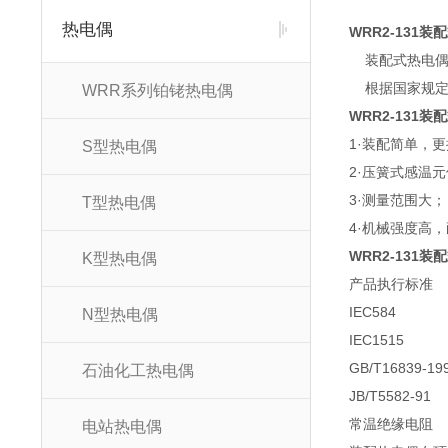
热电偶
WRR2-131
装配式热电偶通
根据国家规定，我
WRR系列铂铑热电偶
WRR2-131
1·装配简单，
S型热电偶
2·压簧式感温
3·测量范围大；
T型热电偶
4·机械强度高
WRR2-131
K型热电偶
产品执行标准
IEC584
N型热电偶
IEC1515
GB/T16839-19
石油化工热电偶
JB/T5582-91
常温绝缘电阻
电站热电偶