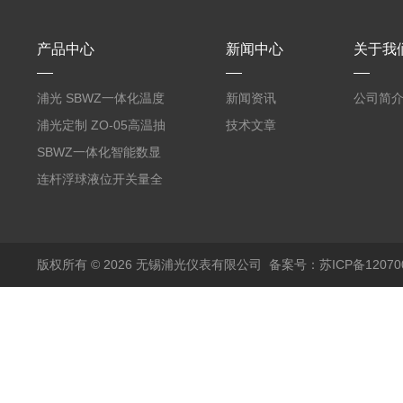
产品中心
新闻中心
关于我
浦光 SBWZ一体化温度
新闻资讯
公司简
变送器传感器 防爆热电
浦光定制 ZO-05高温抽
技术文章
阻PT100 数显远传4-
气式氧化锆分析仪 防爆
SBWZ一体化智能数显
20mA2
耐腐蚀检测仪
温度变送器传感器防爆
连杆浮球液位开关量全
热电阻温度计4-20mA
自动干簧管水位传感器
输出
模拟量报警压力UQK
版权所有 © 2026 无锡浦光仪表有限公司
备案号：苏ICP备120700