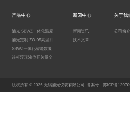
产品中心
新闻中心
关于我
浦光 SBWZ一体化温度
新闻资讯
公司简
变送器传感器 防爆热电
浦光定制 ZO-05高温抽
技术文章
阻PT100 数显远传4-
气式氧化锆分析仪 防爆
SBWZ一体化智能数显
20mA2
耐腐蚀检测仪
温度变送器传感器防爆
连杆浮球液位开关量全
热电阻温度计4-20mA
自动干簧管水位传感器
输出
模拟量报警压力UQK
版权所有 © 2026 无锡浦光仪表有限公司
备案号：苏ICP备120700