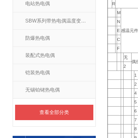
电站热电偶
R
M
SBW系列带热电偶温度变送器
N
E
感温元
防爆热电偶
C
F
装配式热电偶
无
偶
2
铠装热电偶
1
2
无锡铂铑热电偶
4
5
6
查看全部分类
7
8
9