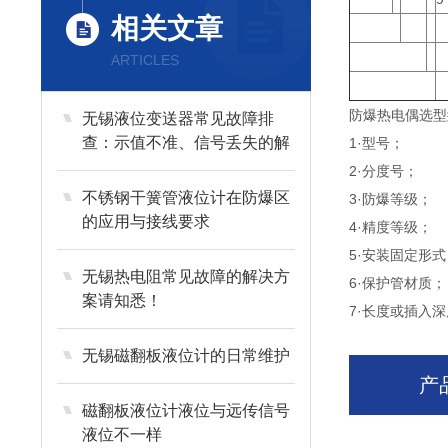
相关文章
ARTICLES
防爆热电偶选型
无锡液位变送器常见故障排
查：示值不准、信号丢失的解
1·型号；
决技巧
2·分度号；
不锈钢干簧管液位计在防爆区
3·防爆等级；
的应用与接线要求
4·精度等级；
5·安装固定形式
无锡热电阻常见故障的解决方
6·保护管材质；
案请知悉！
7·长度或插入深
无锡磁翻板液位计的日常维护
产
磁翻板液位计液位与远传信号
液位不一样