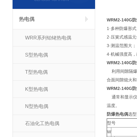
热电偶
WRM2-140G
1·多种防爆形
2·压簧式感温
WRR系列铂铑热电偶
3·测温范围大；
4·机械强度高，
S型热电偶
WRM2-140G
利用间隙隔爆
T型热电偶
合面间隙熄火和
WRM2-140G
K型热电偶
通常和显示仪表
温度。
N型热电偶
防爆热电偶
选型
型号
石油化工热电偶
W