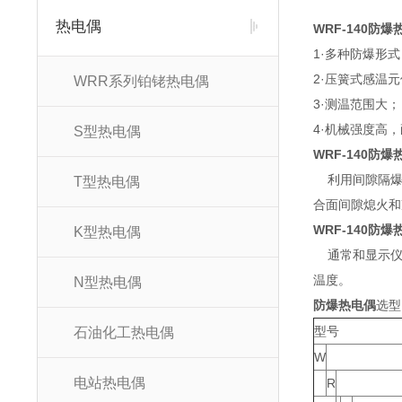
热电偶
WRF-140防爆
1·多种防爆形
2·压簧式感温
WRR系列铂铑热电偶
3·测温范围大；
4·机械强度高，
S型热电偶
WRF-140防爆
利用间隙隔爆
T型热电偶
合面间隙熄火和
WRF-140防爆
K型热电偶
通常和显示仪表
温度。
N型热电偶
防爆热电偶
选型
型号
石油化工热电偶
W
电站热电偶
R