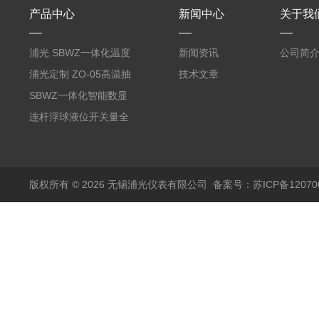
产品中心
新闻中心
关于我
浦光 SBWZ一体化温度
新闻资讯
公司简
变送器传感器 防爆热电
浦光定制 ZO-05高温抽
技术文章
阻PT100 数显远传4-
气式氧化锆分析仪 防爆
SBWZ一体化智能数显
20mA2
耐腐蚀检测仪
温度变送器传感器防爆
连杆浮球液位开关量全
热电阻温度计4-20mA
自动干簧管水位传感器
输出
模拟量报警压力UQK
版权所有 © 2026 无锡浦光仪表有限公司
备案号：苏ICP备120700