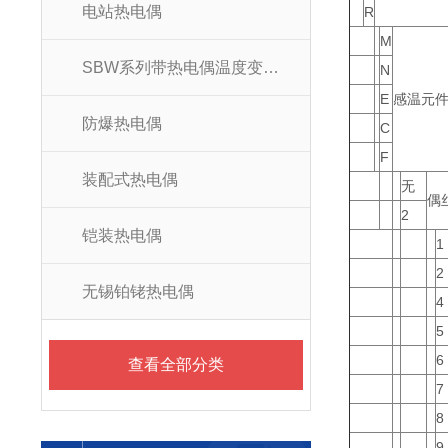
电站热电偶
R
M
SBW系列带热电偶温度变送器
N
E
感温元
防爆热电偶
C
F
装配式热电偶
无
偶
2
铠装热电偶
1
2
无锡铂铑热电偶
4
5
6
查看全部分类
7
8
9