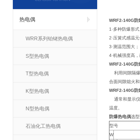
热电偶
WRF2-140G
1·多种防爆形
2·压簧式感温
WRR系列铂铑热电偶
3·测温范围大；
4·机械强度高，
S型热电偶
WRF2-140G
利用间隙隔爆
T型热电偶
合面间隙熄火和
WRF2-140G
K型热电偶
通常和显示仪表
温度。
N型热电偶
防爆热电偶
选型
型号
石油化工热电偶
W