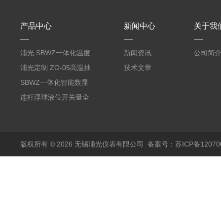
产品中心
新闻中心
关于我
浦光 SBWZ一体化温度
新闻资讯
公司简
变送器传感器 防爆热电
浦光定制 ZO-05高温抽
技术文章
阻PT100 数显远传4-
气式氧化锆分析仪 防爆
SBWZ一体化智能数显
20mA2
耐腐蚀检测仪
温度变送器传感器防爆
连杆浮球液位开关量全
热电阻温度计4-20mA
自动干簧管水位传感器
输出
模拟量报警压力UQK
版权所有 © 2026 无锡浦光仪表有限公司
备案号：苏ICP备120700