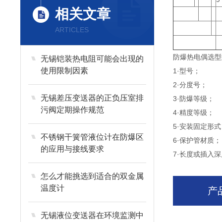
相关文章
ARTICLES
防爆热电偶选型
无锡铠装热电阻可能会出现的
使用限制因素
1·型号；
2·分度号；
无锡差压变送器的正负压室排
3·防爆等级；
污阀定期操作规范
4·精度等级；
5·安装固定形式
不锈钢干簧管液位计在防爆区
6·保护管材质；
的应用与接线要求
7·长度或插入深
怎么才能挑选到适合的双金属
温度计
产
无锡液位变送器在环境监测中