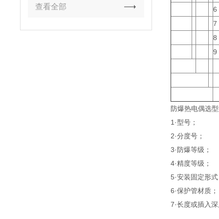
查看全部
6
7
8
9
防爆热电偶选型
1·型号；
2·分度号；
3·防爆等级；
4·精度等级；
5·安装固定形式
6·保护管材质；
7·长度或插入深