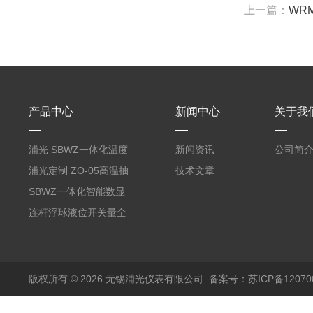
上一篇：
WR
产品中心
新闻中心
关于我
浦光 SBWZ一体化温度
新闻资讯
公司简
变送器传感器 防爆热电
浦光定制 ZO-05高温抽
技术文章
阻PT100 数显远传4-
气式氧化锆分析仪 防爆
SBWZ一体化智能数显
20mA2
耐腐蚀检测仪
温度变送器传感器防爆
连杆浮球液位开关量全
热电阻温度计4-20mA
自动干簧管水位传感器
输出
模拟量报警压力UQK
版权所有 © 2026 无锡浦光仪表有限公司
备案号：苏ICP备120700