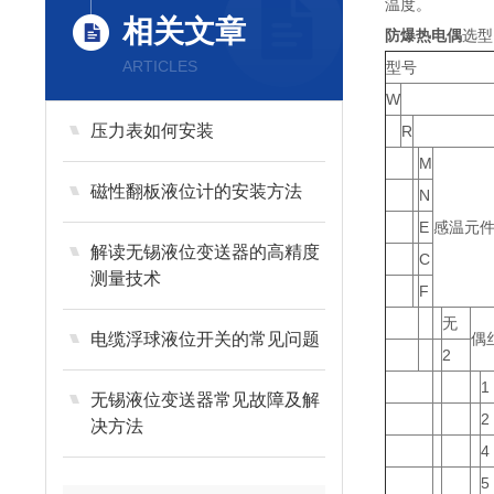
温度。
相关文章
防爆热电偶
选型
ARTICLES
型号
W
压力表如何安装
R
M
磁性翻板液位计的安装方法
N
E
感温元
解读无锡液位变送器的高精度
C
测量技术
F
无
电缆浮球液位开关的常见问题
偶
2
1
无锡液位变送器常见故障及解
2
决方法
4
5