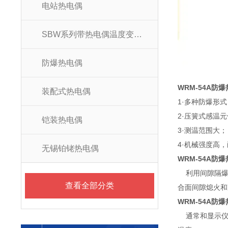
电站热电偶
SBW系列带热电偶温度变送器
防爆热电偶
WRM-54A防
装配式热电偶
1·多种防爆形
2·压簧式感温
铠装热电偶
3·测温范围大；
4·机械强度高，
无锡铂铑热电偶
WRM-54A防
利用间隙隔爆
查看全部分类
合面间隙熄火和
WRM-54A防
通常和显示仪表