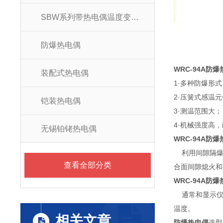
SBW系列带热电偶温度变送器
防爆热电偶
WRC-94A防
装配式热电偶
1·多种防爆形
2·压簧式感温
铠装热电偶
3·测温范围大；
4·机械强度高，
无锡铂铑热电偶
WRC-94A防
利用间隙隔爆
查看全部分类
合面间隙熄火和
WRC-94A防
通常和显示仪表
温度。
相关文章
防爆热电偶
选型