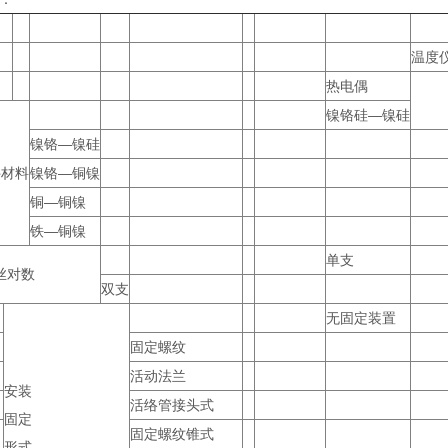
温度
热电偶
镍铬硅—镍硅
镍铬—镍硅
件材料
镍铬—铜镍
铜—铜镍
铁—铜镍
单支
丝对数
双支
无固定装置
固定螺纹
活动法兰
安装
活络管接头式
固定
固定螺纹锥式
形式