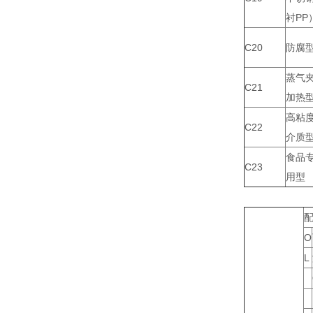
衬PP
C20
防腐
蒸气
C21
加热
高粘
C22
介质
食品
C23
用型
O
L