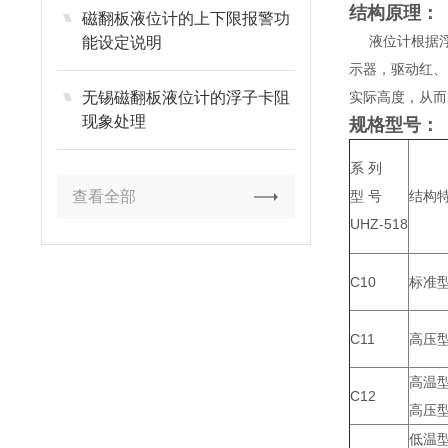
结构原理：
磁翻板液位计的上下限报警功
液位计根据浮
能设定说明
示器，驱动红、
无锡磁翻板液位计的浮子卡阻
实际高度，从
现象处理
规格型号：
系 列
查看全部
型 号
结构
UHZ-518
C10
标准
C11
高压
高温
C12
高压
低温