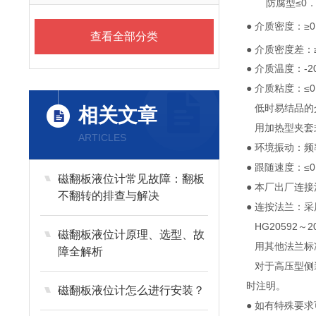
防腐型≤0．6
● 介质密度：≥0
查看全部分类
● 介质密度差：≥
● 介质温度：-2
● 介质粘度：≤
低时易结品的
相关文章
用加热型夹套
ARTICLES
● 环境振动：频
● 跟随速度：≤0.
磁翻板液位计常见故障：翻板
● 本厂出厂连接法
不翻转的排查与解决
● 连按法兰：采
HG20592～2
磁翻板液位计原理、选型、故
用其他法兰标准
障全解析
对于高压型侧装
时注明。
磁翻板液位计怎么进行安装？
● 如有特殊要