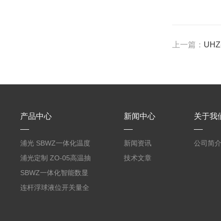
上一篇：
UH
产品中心
新闻中心
关于我
浦光 SBWZ一体化温度
新闻资讯
公司简
变送器传感器 防爆热电
浦光定制 ZO-05高温抽
技术文章
阻PT100 数显远传4-
气式氧化锆分析仪 防爆
SBWZ一体化智能数显
20mA2
耐腐蚀检测仪
温度变送器传感器防爆
连杆浮球液位开关量全
热电阻温度计4-20mA
自动干簧管水位传感器
输出
模拟量报警压力UQK