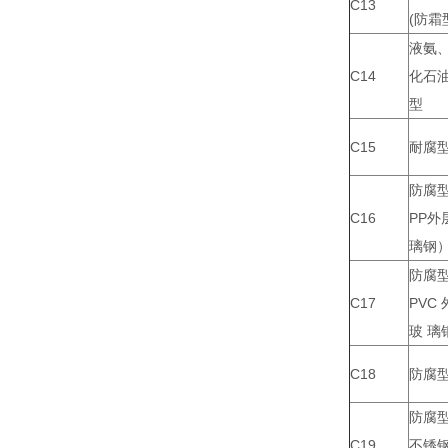
C13
(防霜
液氨
C14
化石
型
C15
耐腐
防腐
C16
PP外
璃钢
防腐
C17
PVC
玻 璃
C18
防腐
防腐
C19
不锈