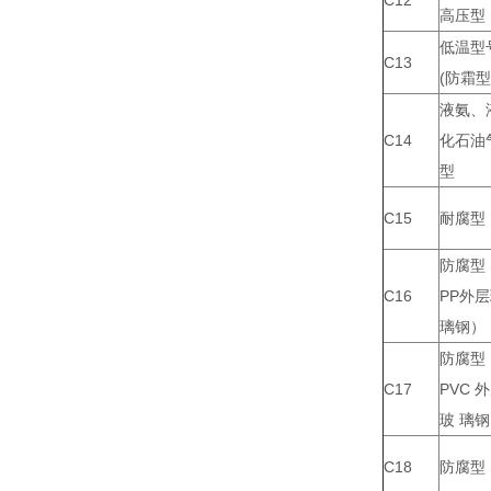
C12
高压型
低温型
C13
(防霜型
液氨、
C14
化石油
型
C15
耐腐型
防腐型
C16
PP外
璃钢）
防腐型
C17
PVC 
玻 璃
C18
防腐型