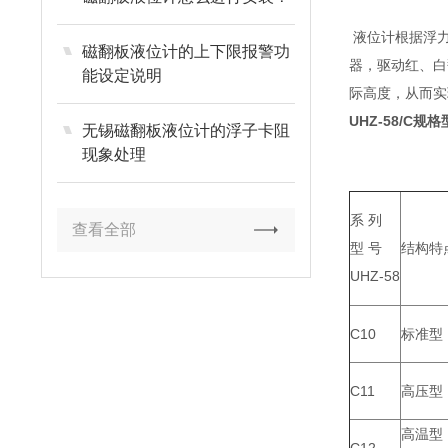
液位计根据浮力
磁翻板液位计的上下限报警功
器，驱动红、白
能设定说明
际高度，从而实
UHZ-58/C
规格
无锡磁翻板液位计的浮子卡阻
现象处理
系 列
查看全部
型 号
结构特
UHZ-58
C10
标准型
C11
高压型
高温型