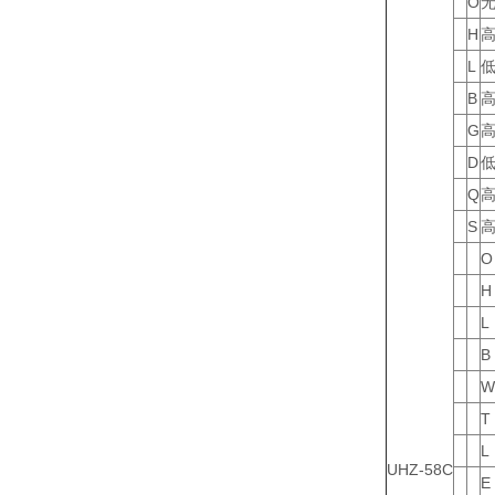
O
H
L
B
高
G
高
D
低
Q
S
O
H
L
B
T
L
UHZ-58C
E