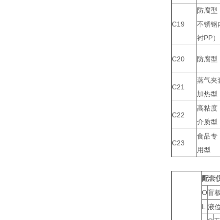
防腐型
C19
不锈钢
衬PP）
C20
防腐型
蒸气夹
C21
加热型
高粘度
C22
介质型
食品专
C23
用型
配套
O
盲
L
液