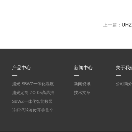
上一篇：
UH
产品中心
新闻中心
关于我
浦光 SBWZ一体化温度
新闻资讯
公司简
变送器传感器 防爆热电
浦光定制 ZO-05高温抽
技术文章
阻PT100 数显远传4-
气式氧化锆分析仪 防爆
SBWZ一体化智能数显
20mA2
耐腐蚀检测仪
温度变送器传感器防爆
连杆浮球液位开关量全
热电阻温度计4-20mA
自动干簧管水位传感器
输出
模拟量报警压力UQK