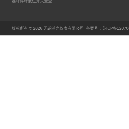
20mA2
耐腐蚀检测仪
温度变送器传感器防爆
连杆浮球液位开关量全
热电阻温度计4-20mA
自动干簧管水位传感器
输出
模拟量报警压力UQK
版权所有 © 2026 无锡浦光仪表有限公司
备案号：苏ICP备120700