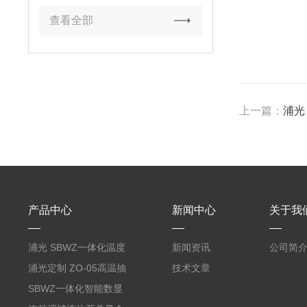
查看全部
上一篇：
浦光
产品中心
新闻中心
关于我
浦光 SBWZ一体化温度
新闻资讯
公司简
变送器传感器 防爆热电
浦光定制 ZO-05高温抽
技术文章
阻PT100 数显远传4-
气式氧化锆分析仪 防爆
SBWZ一体化智能数显