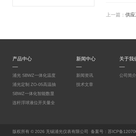
上一篇：
供应
产品中心
新闻中心
关于我
浦光 SBWZ一体化温度
新闻资讯
公司简
变送器传感器 防爆热电
浦光定制 ZO-05高温抽
技术文章
阻PT100 数显远传4-
气式氧化锆分析仪 防爆
SBWZ一体化智能数显
20mA2
耐腐蚀检测仪
温度变送器传感器防爆
连杆浮球液位开关量全
热电阻温度计4-20mA
自动干簧管水位传感器
输出
模拟量报警压力UQK
版权所有 © 2026 无锡浦光仪表有限公司
备案号：苏ICP备120700