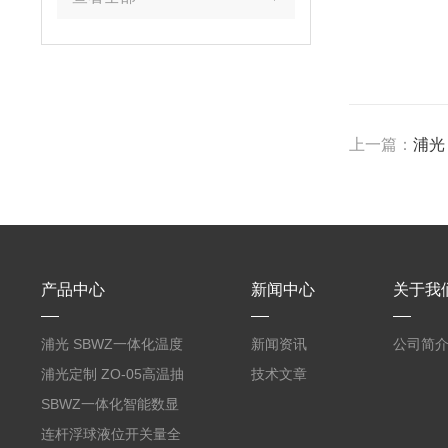
上一篇：
浦光
产品中心
新闻中心
关于我
浦光 SBWZ一体化温度
新闻资讯
公司简
变送器传感器 防爆热电
浦光定制 ZO-05高温抽
技术文章
阻PT100 数显远传4-
气式氧化锆分析仪 防爆
SBWZ一体化智能数显
20mA2
耐腐蚀检测仪
温度变送器传感器防爆
连杆浮球液位开关量全